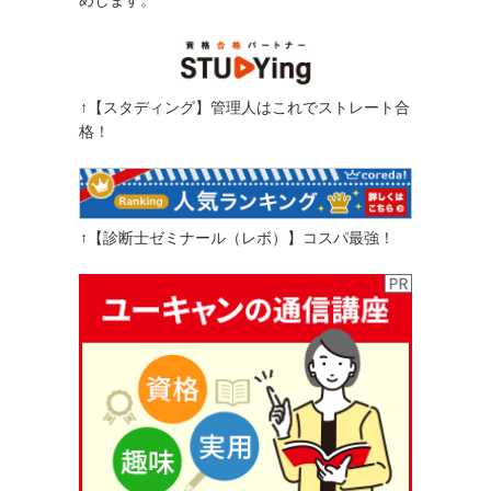
めします。
↑【スタディング】管理人はこれでストレート合
格！
↑【診断士ゼミナール（レボ）】コスパ最強！