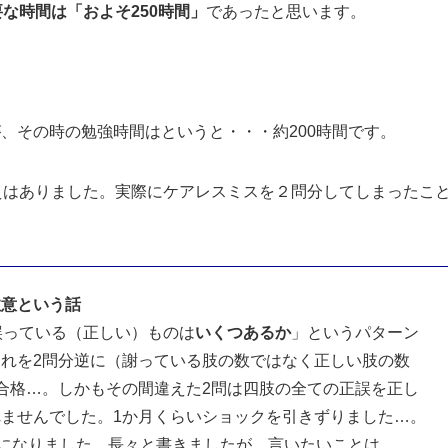
な時間は「およそ250時間」
であったと思います。
、その時の勉強時間はというと・・・約200時間です。
えはありました。実際にケアレスミスを２問分してしまったこ
注意という話
誤っている（正しい）ものは
いくつあるか
」というパターン
れを2問分逆に（謝っている肢の数ではなく正しい肢の数
合格…。しかもその間違えた2問は四肢の全ての正誤を正し
ませんでした。1か月くらいショックを引きずりました…。
とになりました。長々と書きましたが、言いたいことは…