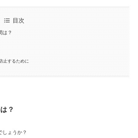
目次
間は？
防止するために
間は？
でしょうか？