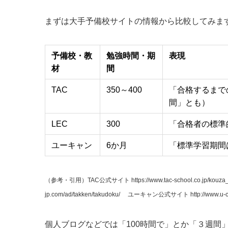
まずは大手予備校サイトの情報から比較してみま
予備校・教
勉強時間・期
表現
材
間
TAC
350～400
「合格するまで
間」とも）
LEC
300
「合格者の標準
ユーキャン
6か月
「標準学習期間
（参考・引用）
TAC公式サイト https://www.tac-school.co.jp/kouza
jp.com/ad/takken/takudoku/
ユーキャン公式サイト http://www.u-ca
個人ブログなどでは「100時間で」とか「３週間