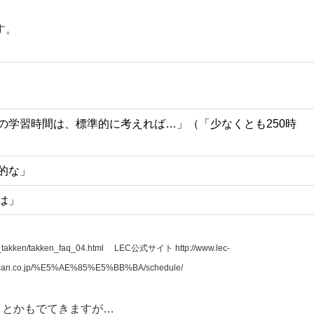
す。
の学習時間は、標準的に考えれば…」（「少なくとも250時
的な」
は」
_takken/takken_faq_04.html
LEC公式サイト http://www.lec-
n.co.jp/%E5%AE%85%E5%BB%BA/schedule/
」とかもでてきますが…